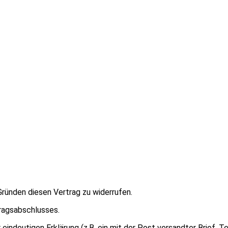
ründen diesen Vertrag zu widerrufen.
ragsabschlusses.
eindeutigen Erklärung (z.B. ein mit der Post versandter Brief, T