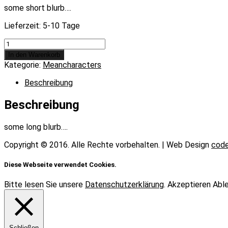
some short blurb….
Lieferzeit:
5-10 Tage
Chicken
Talk
In den Warenkorb
9
Kategorie:
Meancharacters
Menge
Beschreibung
Beschreibung
some long blurb….
Copyright © 2016. Alle Rechte vorbehalten. | Web Design
code
Diese Webseite verwendet Cookies.
Bitte lesen Sie unsere
Datenschutzerklärung
.
Akzeptieren
Abl
Schließen